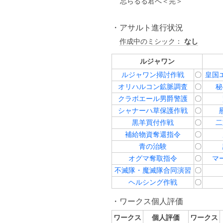
忘らるる君へ＜完＞
アサルト進行状況
作成中のミシック：
なし
ルジャワン
ルジャワン掃討作戦
〇
皇国
オリハルコン鉱脈調査
〇
秘
クラボエール男爵警護
〇
シャナーハ草保護作戦
〇
黒羊買付作戦
〇
二
補給物資奪還指令
〇
青の治験
〇
オグマ奪取指令
〇
マ
不滅隊・魔滅隊合同演習
〇
ヘルシング作戦
〇
ワークス個人評価
ワークス
個人評価
ワークス