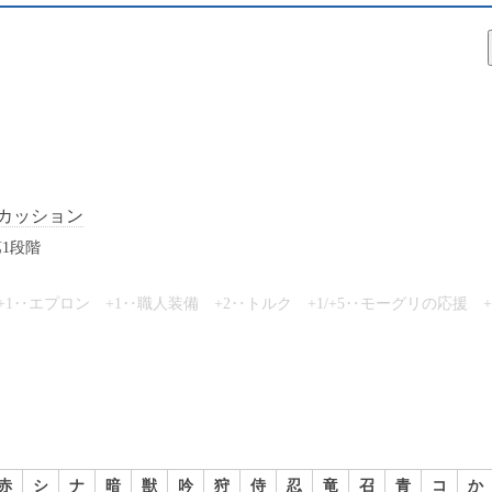
カッション
1段階
+1‥エプロン +1‥職人装備 +2‥トルク +1/+5‥モーグリの応援 +
赤
シ
ナ
暗
獣
吟
狩
侍
忍
竜
召
青
コ
か