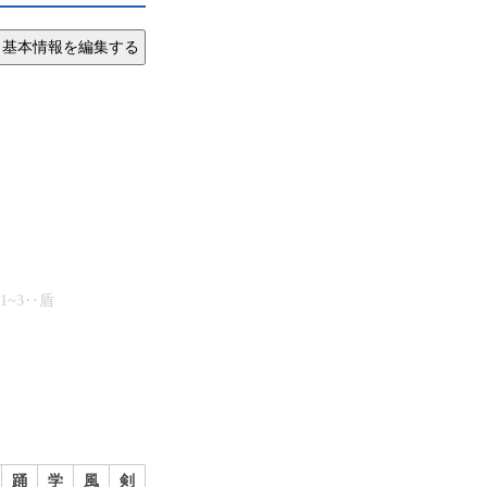
1~3‥盾
踊
学
風
剣