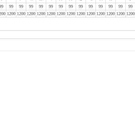
99
99
99
99
99
99
99
99
99
99
99
99
99
99
200
1200
1200
1200
1200
1200
1200
1200
1200
1200
1200
1200
1200
1200