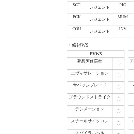
SCT
PIO
レジェンド
PCK
MUM
レジェンド
COU
INV
レジェンド
修得WS
EVWS
夢想阿修羅拳
ア
〇
エヴィサレーション
〇
サベッジブレード
〇
グラウンドストライク
〇
デシメーション
〇
スチールサイクロン
〇
スパイラルヘル