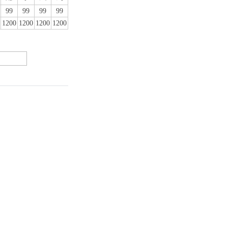
99
99
99
99
1200
1200
1200
1200