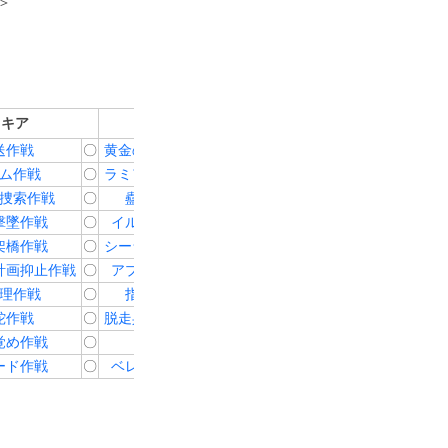
＞
リキア
イルルシ
送作戦
〇
黄金の遺産収集作戦
〇
ム作戦
〇
ラミア13号討伐作戦
〇
捜索作戦
〇
蠱物駆除作戦
〇
撃墜作戦
〇
イルルシ掃海作戦
〇
架橋作戦
〇
シーラット送迎作戦
〇
計画抑止作戦
〇
アプカル捕獲指令
〇
理作戦
〇
指輪捜索指令
〇
蛇作戦
〇
脱走兵武装解除指令
〇
覚め作戦
〇
鱆号作戦
〇
ード作戦
〇
ベレロフォン作戦
〇