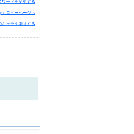
スワードを変更する
ckey」ロビーページへ
のキャラを削除する