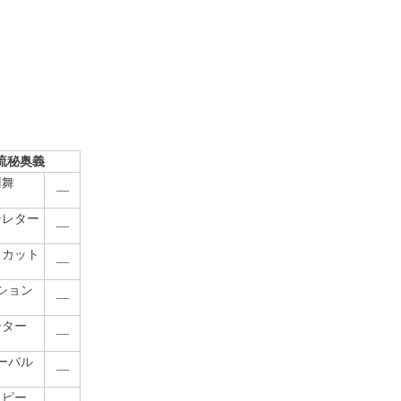
流秘奥義
円舞
―
テレター
―
スカット
―
ション
―
ーター
―
ーバル
―
ロピー