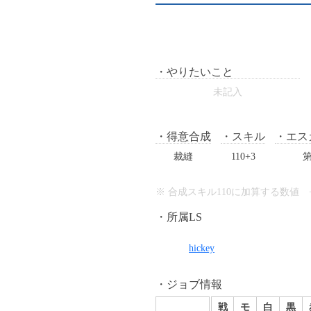
やりたいこと
未記入
得意合成
スキル
エス
裁縫
110+3
第
※ 合成スキル110に加算する数値 
所属LS
hickey
ジョブ情報
戦
モ
白
黒