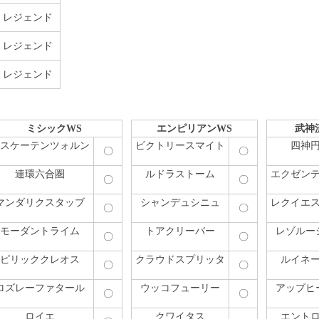
レジェンド
レジェンド
レジェンド
ミシックWS
エンピリアンWS
武神
スケーテンツォルン
ビクトリースマイト
四神
〇
〇
連環六合圏
ルドラストーム
エクゼン
〇
〇
マンダリクスタッブ
シャンデュシニュ
レクイエ
〇
〇
モーダントライム
トアクリーバー
レゾルー
〇
〇
ピリッククレオス
クラウドスプリッタ
ルイネ
〇
〇
ロズレーファタール
ウッコフューリー
アップヒ
〇
〇
ロイエ
クワイタス
エント