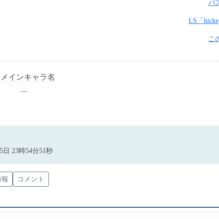
パ
LS「hi
こ
メインキャラ名
―
日 23時54分51秒
情報
コメント