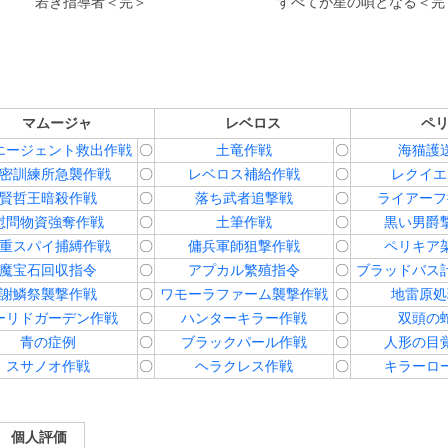
若き指導者＜完＞
すべてが星の唄となる＜完
マムージャ
レベロス
ペ
エージェント救出作戦
〇
土竜作戦
〇
海猫護
密訓練所急襲作戦
〇
レベロス補給作戦
〇
レクイエ
賢哲王暗殺作戦
〇
落ち武者追撃戦
〇
ライアーフ
慰問物資強奪作戦
〇
土筆作戦
〇
黒い男爵
重スパイ捕縛作戦
〇
傭兵軍師狙撃作戦
〇
ペリキア
魔宝石回収指令
〇
アプカル繁殖指令
〇
ブラッドバス
謝鱗祭襲撃作戦
〇
ワモーラファーム襲撃作戦
〇
地雷原処
ーリドガーデン作戦
〇
ハンターキラー作戦
〇
双頭の
青の症例
〇
ブラックパール作戦
〇
人形の目
スサノオ作戦
〇
ヘラクレス作戦
〇
キラーロ
個人評価