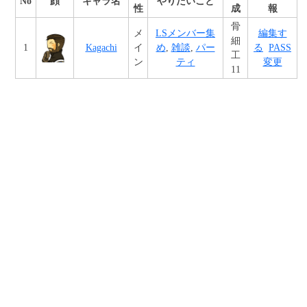
No
顔
キャラ名
やりたいこと
性
成
報
骨
メ
LSメンバー集
編集す
細
1
Kagachi
イ
め
,
雑談
,
パー
る
PASS
工
ン
ティ
変更
11