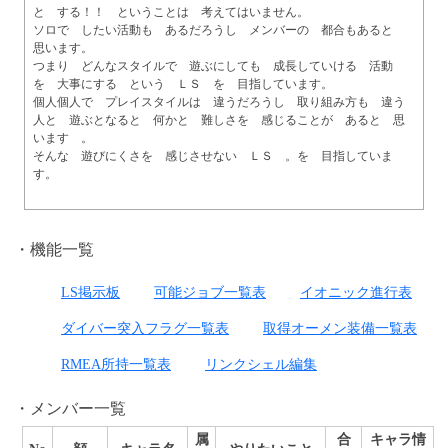
と　する！！　ということは　考えてはいません。

ソロで　したい活動も　あるだろうし　メンバーの　都合もあると　
思います。

つまり　どんなスタイルで　遊ぶにしても　成長していける　活動
を　大事にする　という　ＬＳ　を　目指しています。

個人個人で　プレイスタイルは　違うだろうし　取り組み方も　違う
人と　遊ぶとなると　何かと　難しさを　感じることが　あると　思
います　。

そんな　遊びにくさを　感じさせない　ＬＳ　。を　目指していま
す。

機能一覧
LS掲示板
可能ジョブ一覧表
イオニック進行表
ダイバー突入フラグ一覧表
取得オーメン装備一覧表
RMEA所持一覧表
リンクシェル編集
メンバー一覧
属
合
キャラ情