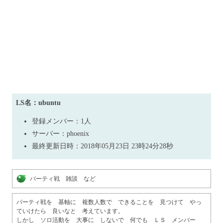
LS名：ubuntu
登録メンバー：1人
サーバー：phoenix
最終更新日時：2018年05月23日 23時24分28秒
 パーティ戦　雑談　など　
パーティ戦を　基軸に　複数人数で　できることを　見つけて　やっ
ていけたら　良いなと　考えています。

しかし　ソロ活動を　大事に　しないで　何でも　ＬＳ　メンバー