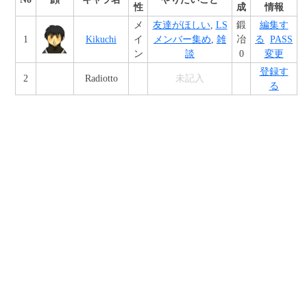
性
成
情報
メ
友達がほしい
,
LS
鍛
編集す
1
Kikuchi
イ
メンバー集め
,
雑
冶
る
PASS
ン
談
0
変更
登録す
2
Radiotto
未記入
る