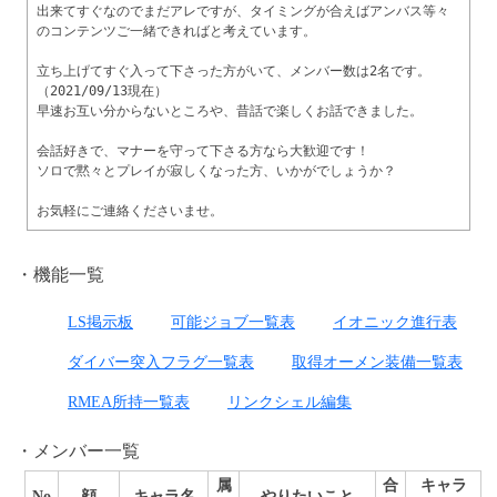
出来てすぐなのでまだアレですが、タイミングが合えばアンバス等々
のコンテンツご一緒できればと考えています。

立ち上げてすぐ入って下さった方がいて、メンバー数は2名です。
（2021/09/13現在）

早速お互い分からないところや、昔話で楽しくお話できました。

会話好きで、マナーを守って下さる方なら大歓迎です！

ソロで黙々とプレイが寂しくなった方、いかがでしょうか？

機能一覧
LS掲示板
可能ジョブ一覧表
イオニック進行表
ダイバー突入フラグ一覧表
取得オーメン装備一覧表
RMEA所持一覧表
リンクシェル編集
メンバー一覧
属
合
キャラ
No
顔
キャラ名
やりたいこと