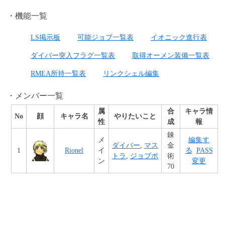
機能一覧
LS掲示板
可能ジョブ一覧表
イオニック進行表
ダイバー突入フラグ一覧表
取得オーメン装備一覧表
RMEA所持一覧表
リンクシェル編集
メンバー一覧
属
合
キャラ情
No
顔
キャラ名
やりたいこと
性
成
報
錬
メ
編集す
ダイバー
,
マス
金
1
Rionel
イ
る
PASS
トラ
,
ジョブポ
術
ン
変更
70