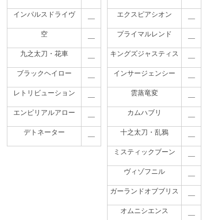
インパルスドライヴ
エクスピアシオン
―
―
空
プライマルレンド
―
―
九之太刀・花車
キングズジャスティス
―
―
ブラックヘイロー
インサージェンシー
―
―
レトリビューション
雲蒸竜変
―
―
エンピリアルアロー
カムハブリ
―
―
デトネーター
十之太刀・乱鴉
―
―
ミスティックブーン
―
ヴィゾフニル
―
ガーランドオブブリス
―
オムニシエンス
―