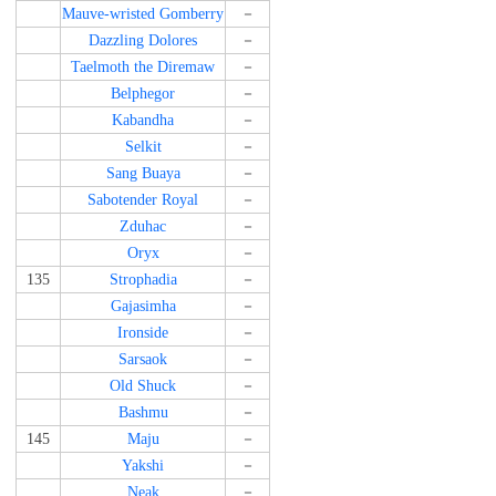
Mauve-wristed Gomberry
－
Dazzling Dolores
－
Taelmoth the Diremaw
－
Belphegor
－
Kabandha
－
Selkit
－
Sang Buaya
－
Sabotender Royal
－
Zduhac
－
Oryx
－
135
Strophadia
－
Gajasimha
－
Ironside
－
Sarsaok
－
Old Shuck
－
Bashmu
－
145
Maju
－
Yakshi
－
Neak
－