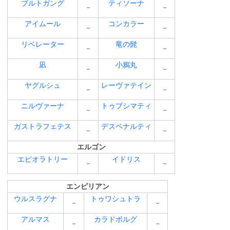
ブルトガング
ティソーナ
－
－
アイムール
コンカラー
－
－
リベレーター
竜の髭
－
－
凪
小鴉丸
－
－
ヤグルシュ
レーヴァテイン
－
－
ニルヴァーナ
トゥプシマティ
－
－
ガストラフェテス
デスペナルティ
－
－
エルゴン
エピオラトリー
イドリス
－
－
エンピリアン
ウルスラグナ
トゥワシュトラ
－
－
アルマス
カラドボルグ
－
－