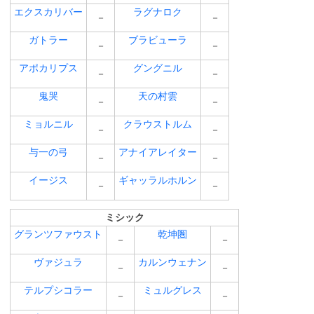
エクスカリバー
ラグナロク
－
－
ガトラー
ブラビューラ
－
－
アポカリプス
グングニル
－
－
鬼哭
天の村雲
－
－
ミョルニル
クラウストルム
－
－
与一の弓
アナイアレイター
－
－
イージス
ギャッラルホルン
－
－
ミシック
グランツファウスト
乾坤圏
－
－
ヴァジュラ
カルンウェナン
－
－
テルプシコラー
ミュルグレス
－
－