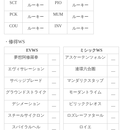
SCT
PIO
ルーキー
ルーキー
PCK
MUM
ルーキー
ルーキー
COU
INV
ルーキー
ルーキー
修得WS
EVWS
ミシックWS
夢想阿修羅拳
アスケーテンツォルン
―
―
エヴィサレーション
連環六合圏
―
―
サベッジブレード
マンダリクスタッブ
―
―
グラウンドストライク
モーダントライム
―
―
デシメーション
ピリッククレオス
―
―
スチールサイクロン
ロズレーファタール
―
―
スパイラルヘル
ロイエ
―
―