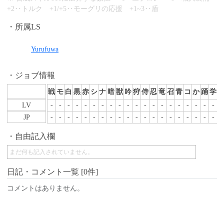
+2‥トルク +1/+5‥モーグリの応援 +1~3‥盾
所属LS
Yurufuwa
ジョブ情報
戦
モ
白
黒
赤
シ
ナ
暗
獣
吟
狩
侍
忍
竜
召
青
コ
か
踊
学
LV
-
-
-
-
-
-
-
-
-
-
-
-
-
-
-
-
-
-
-
-
-
JP
-
-
-
-
-
-
-
-
-
-
-
-
-
-
-
-
-
-
-
-
-
自由記入欄
まだ何も記入されていません。
日記・コメント一覧 [0件]
コメントはありません。