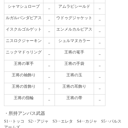
シャマシュローブ
アムラピシールド
－
－
ルガルバンダピアス
ウドゥグジャケット
－
－
イスクルゴルゲット
エンメルカルピアス
－
－
ニスロクジャーキン
シュルマヌカラー
－
－
ニックマドゥリング
王将の篭手
－
－
王将の軍手
王将の手袋
－
－
王将の袖飾り
王将の玉
－
－
王将の首飾り
王将の耳飾り
－
－
王将の指輪
王将の帯
－
－
所持アンバス武器
S1‥トッコ S2‥アジャ S3‥エレタ S4‥カジャ S5‥パルス
アームズ