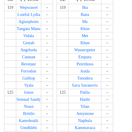
119
Wepwawet
－
119
Bia
－
Lustful Lydia
－
Ruea
－
Aglaophotis
－
Ma
－
Tangata Manu
－
Khon
－
Vidala
－
Met
－
Gestalt
－
Khun
－
Angrboda
－
Wasserspeier
－
Cunnast
－
Emputa
－
Revetaur
－
Peirithoos
－
Ferrodon
－
Asida
－
Gulltop
－
Tenodera
－
Vyala
－
Sava Savanovic
－
125
Ionos
－
125
Palila
－
Sensual Sandy
－
Hanbi
－
Nosoi
－
Yilan
－
Brittlis
－
Amymone
－
Kamohoalii
－
Naphula
－
Umdhlebi
－
Kammavaca
－