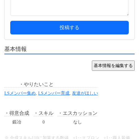
投稿する
基本情報
やりたいこと
LSメンバー集め
,
LSメンバー育成
,
友達がほしい
得意合成
スキル
エスカッション
鍛冶
0
なし
※ 合成スキル110に加算する数値 +1‥エプロン +1‥職人装備