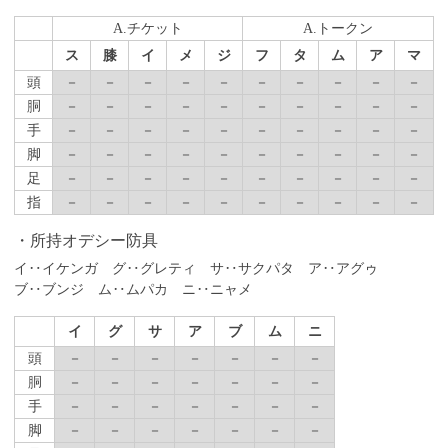
A.チケット
A.トークン
ス
膝
イ
メ
ジ
フ
タ
ム
ア
マ
頭
－
－
－
－
－
－
－
－
－
－
胴
－
－
－
－
－
－
－
－
－
－
手
－
－
－
－
－
－
－
－
－
－
脚
－
－
－
－
－
－
－
－
－
－
足
－
－
－
－
－
－
－
－
－
－
指
－
－
－
－
－
－
－
－
－
－
所持オデシー防具
イ‥イケンガ グ‥グレティ サ‥サクパタ ア‥アグゥ
ブ‥ブンジ ム‥ムパカ ニ‥ニャメ
イ
グ
サ
ア
ブ
ム
ニ
頭
－
－
－
－
－
－
－
胴
－
－
－
－
－
－
－
手
－
－
－
－
－
－
－
脚
－
－
－
－
－
－
－