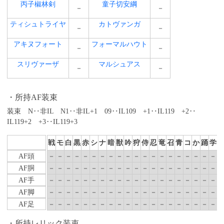
丙子椒林剣
童子切安綱
－
－
ティシュトライヤ
カトヴァンガ
－
－
アキヌフォート
フォーマルハウト
－
－
スリヴァーザ
マルシュアス
－
－
所持AF装束
装束 N‥非IL N1‥非IL+1 09‥IL109 +1‥IL119 +2‥
IL119+2 +3‥IL119+3
戦
モ
白
黒
赤
シ
ナ
暗
獣
吟
狩
侍
忍
竜
召
青
コ
か
踊
学
AF頭
－
－
－
－
－
－
－
－
－
－
－
－
－
－
－
－
－
－
－
－
AF胴
－
－
－
－
－
－
－
－
－
－
－
－
－
－
－
－
－
－
－
－
AF手
－
－
－
－
－
－
－
－
－
－
－
－
－
－
－
－
－
－
－
－
AF脚
－
－
－
－
－
－
－
－
－
－
－
－
－
－
－
－
－
－
－
－
AF足
－
－
－
－
－
－
－
－
－
－
－
－
－
－
－
－
－
－
－
－
所持レリック装束