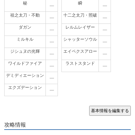
秘
瞬
―
―
祖之太刀・不動
十二之太刀・照破
―
―
ダガン
レルムレイザー
―
―
ミルキル
シャッターソウル
―
―
ジシュヌの光輝
エイペクスアロー
―
―
ワイルドファイア
ラストスタンド
―
―
デミディエーション
―
エクズデーション
―
攻略情報