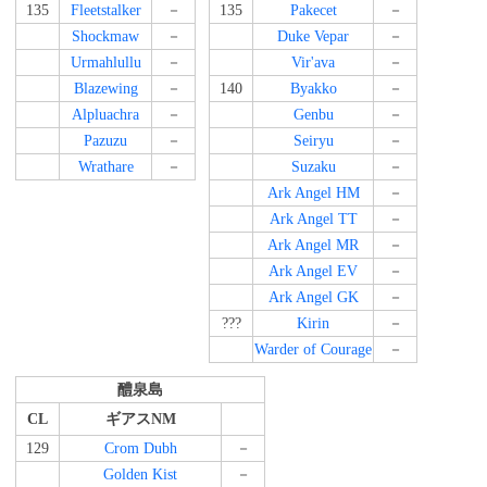
135
Fleetstalker
－
135
Pakecet
－
Shockmaw
－
Duke Vepar
－
Urmahlullu
－
Vir'ava
－
Blazewing
－
140
Byakko
－
Alpluachra
－
Genbu
－
Pazuzu
－
Seiryu
－
Wrathare
－
Suzaku
－
Ark Angel HM
－
Ark Angel TT
－
Ark Angel MR
－
Ark Angel EV
－
Ark Angel GK
－
???
Kirin
－
Warder of Courage
－
醴泉島
CL
ギアスNM
129
Crom Dubh
－
Golden Kist
－