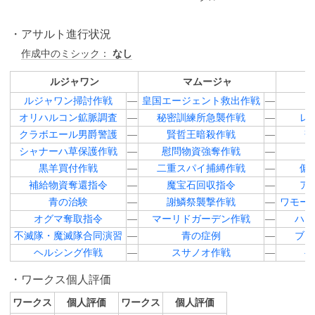
アサルト進行状況
作成中のミシック：
なし
ルジャワン
マムージャ
ルジャワン掃討作戦
―
皇国エージェント救出作戦
―
オリハルコン鉱脈調査
―
秘密訓練所急襲作戦
―
レ
クラボエール男爵警護
―
賢哲王暗殺作戦
―
落
シャナーハ草保護作戦
―
慰問物資強奪作戦
―
黒羊買付作戦
―
二重スパイ捕縛作戦
―
傭
補給物資奪還指令
―
魔宝石回収指令
―
ア
青の治験
―
謝鱗祭襲撃作戦
―
ワモー
オグマ奪取指令
―
マーリドガーデン作戦
―
ハン
不滅隊・魔滅隊合同演習
―
青の症例
―
ブラ
ヘルシング作戦
―
スサノオ作戦
―
ヘ
ワークス個人評価
ワークス
個人評価
ワークス
個人評価