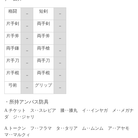
格闘
短剣
－
－
片手剣
両手剣
－
－
片手斧
両手斧
－
－
両手鎌
両手槍
－
－
片手刀
両手刀
－
－
片手棍
両手棍
－
－
弓術
グリップ
－
－
所持アンバス防具
A.チケット ス‥スレビア 膝‥膝丸 イ‥インヤガ メ‥メガナ
ダ ジ‥ジャリ
A.トークン フ‥フラマ タ‥タリア ム‥ムンム ア‥アヤモ
マ‥マルクィ