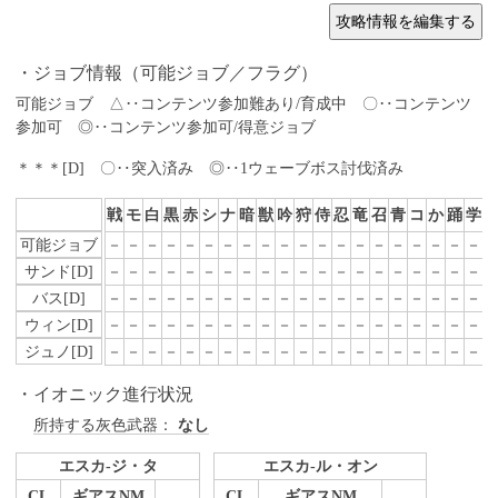
ジョブ情報（可能ジョブ／フラグ）
可能ジョブ △‥コンテンツ参加難あり/育成中 〇‥コンテンツ
参加可 ◎‥コンテンツ参加可/得意ジョブ
＊＊＊[D] 〇‥突入済み ◎‥1ウェーブボス討伐済み
戦
モ
白
黒
赤
シ
ナ
暗
獣
吟
狩
侍
忍
竜
召
青
コ
か
踊
学
可能ジョブ
－
－
－
－
－
－
－
－
－
－
－
－
－
－
－
－
－
－
－
－
サンド[D]
－
－
－
－
－
－
－
－
－
－
－
－
－
－
－
－
－
－
－
－
バス[D]
－
－
－
－
－
－
－
－
－
－
－
－
－
－
－
－
－
－
－
－
ウィン[D]
－
－
－
－
－
－
－
－
－
－
－
－
－
－
－
－
－
－
－
－
ジュノ[D]
－
－
－
－
－
－
－
－
－
－
－
－
－
－
－
－
－
－
－
－
イオニック進行状況
所持する灰色武器：
なし
エスカ-ジ・タ
エスカ-ル・オン
CL
ギアスNM
CL
ギアスNM