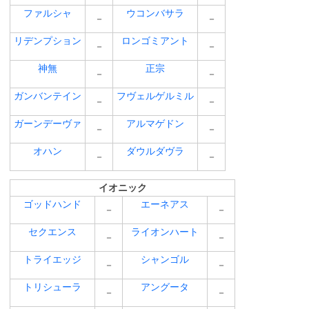
ファルシャ
ウコンバサラ
－
－
リデンプション
ロンゴミアント
－
－
神無
正宗
－
－
ガンバンテイン
フヴェルゲルミル
－
－
ガーンデーヴァ
アルマゲドン
－
－
オハン
ダウルダヴラ
－
－
イオニック
ゴッドハンド
エーネアス
－
－
セクエンス
ライオンハート
－
－
トライエッジ
シャンゴル
－
－
トリシューラ
アングータ
－
－